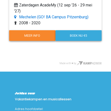
JoMus vzw
Vakantiekampen en musicallessen
Adres hoofdzetel: