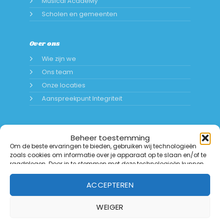
Musical AcadeMy
Scholen en gemeenten
Over ons
Wie zijn we
Ons team
Onze locaties
Aanspreekpunt Integriteit
Beheer toestemming
Om de beste ervaringen te bieden, gebruiken wij technologieën
zoals cookies om informatie over je apparaat op te slaan en/of te
raadplegen. Door in te stemmen met deze technologieën kunnen
wij gegevens zoals surfgedrag of unieke ID's op deze website
verwerken. Als je geen toestemming geeft of uw toestemming
ACCEPTEREN
intrekt, kan dit een nadelige invloed hebben op bepaalde functies
en mogelijkheden.
WEIGER
Copyright 2026 ©
JoMus vzw