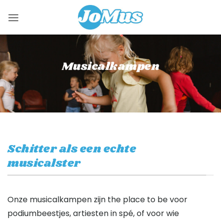
Skip
to
content
Musicalkampen
Schitter als een echte
musicalster
Onze musicalkampen zijn the place to be voor
podiumbeestjes, artiesten in spé, of voor wie