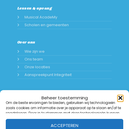
Lessen & opvang
Musical AcadeMy
Scholen en gemeenten
Over ons
Wie zijn we
Ons team
Onze locaties
Aanspreekpunt Integriteit
Beheer toestemming
Om de beste ervaringen te bieden, gebruiken wij technologieën
zoals cookies om informatie over je apparaat op te slaan en/of te
raadplegen. Door in te stemmen met deze technologieën kunnen
wij gegevens zoals surfgedrag of unieke ID's op deze website
verwerken. Als je geen toestemming geeft of uw toestemming
ACCEPTEREN
intrekt, kan dit een nadelige invloed hebben op bepaalde functies