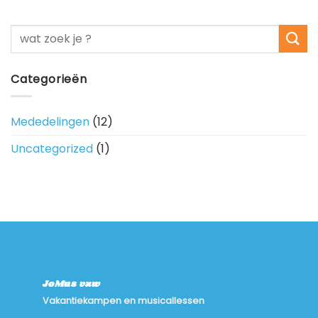
Categorieën
Mededelingen
(12)
Uncategorized
(1)
JoMus vzw
Vakantiekampen en musicallessen