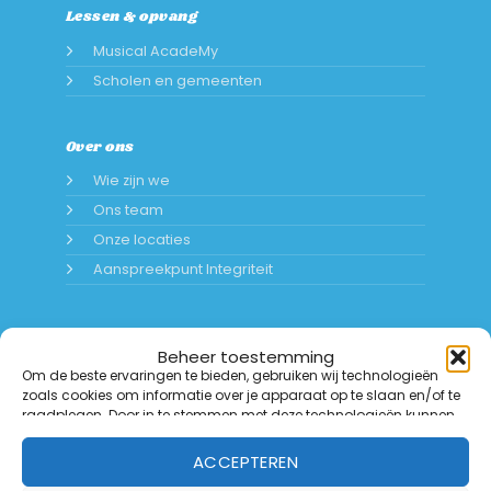
Lessen & opvang
Musical AcadeMy
Scholen en gemeenten
Over ons
Wie zijn we
Ons team
Onze locaties
Aanspreekpunt Integriteit
Beheer toestemming
Om de beste ervaringen te bieden, gebruiken wij technologieën
zoals cookies om informatie over je apparaat op te slaan en/of te
raadplegen. Door in te stemmen met deze technologieën kunnen
wij gegevens zoals surfgedrag of unieke ID's op deze website
verwerken. Als je geen toestemming geeft of uw toestemming
ACCEPTEREN
intrekt, kan dit een nadelige invloed hebben op bepaalde functies